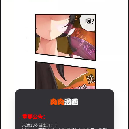
重要公告：
未满18岁请离开！！