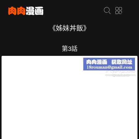
《姊妹丼飯》
第3話