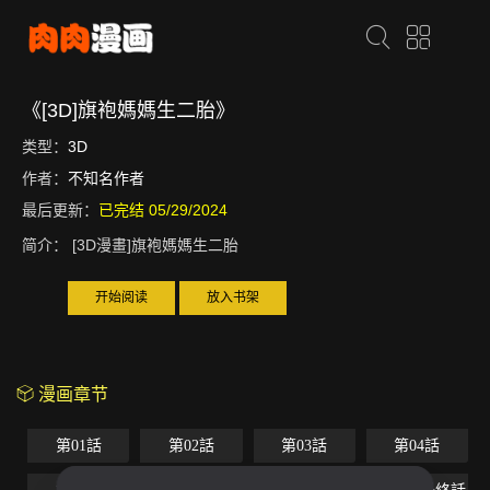
《[3D]旗袍媽媽生二胎》
类型：
3D
作者：
不知名作者
最后更新：
已完结 05/29/2024
简介：
[3D漫畫]旗袍媽媽生二胎
开始阅读
放入书架
漫画章节
第01話
第02話
第03話
第04話