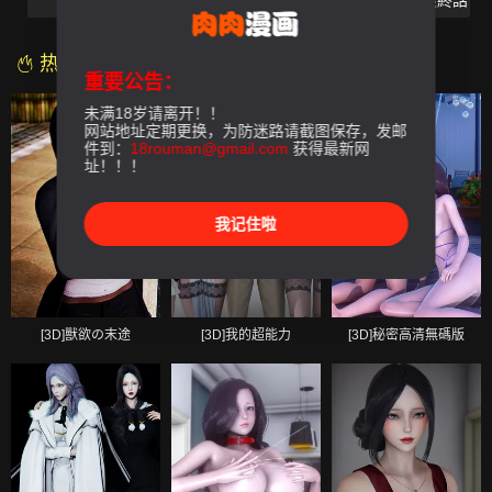
第05話
第06話
第07話
第08話-最終話
热门漫画
重要公告：
未满18岁请离开！！
网站地址定期更换，为防迷路请截图保存，发邮
件到：
18rouman@gmail.com
获得最新网
址！！！
我记住啦
[3D]獸欲の末途
[3D]我的超能力
[3D]秘密高清無碼版