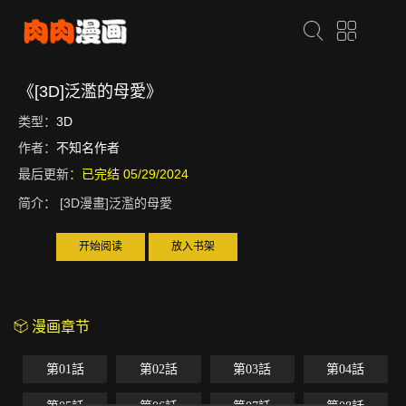
《[3D]泛濫的母愛》
类型：
3D
作者：
不知名作者
最后更新：
已完结 05/29/2024
简介：
[3D漫畫]泛濫的母愛
开始阅读
放入书架
漫画章节
第01話
第02話
第03話
第04話