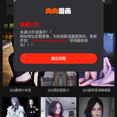
第05話
第06話
第07話
第08話
第09話
第10話
第11話-最終話
重要公告：
热门漫画
未满18岁请离开！！
网站地址定期更换，为防迷路请截图保存，发邮
件到：
18rouman@gmail.com
获得最新网
址！！！
我记住啦
[3D]獸欲の末途
[3D]我的超能力
[3D]秘密高清無碼版