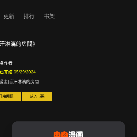
更新
排行
书架
]香汗淋漓的房間》
名作者
已完结 05/29/2024
D漫畫]香汗淋漓的房間
开始阅读
放入书架