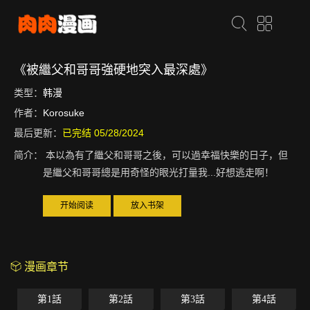
《被繼父和哥哥強硬地突入最深處》
类型：
韩漫
作者：
Korosuke
最后更新：
已完结 05/28/2024
简介：
本以為有了繼父和哥哥之後，可以過幸福快樂的日子，但
是繼父和哥哥總是用奇怪的眼光打量我...好想逃走啊！
开始阅读
放入书架
漫画章节
第1話
第2話
第3話
第4話