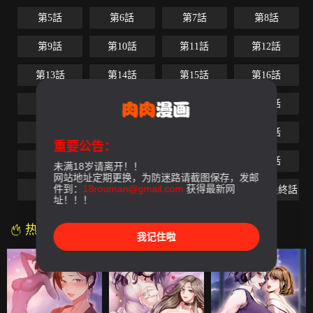
第5話
第6話
第7話
第8話
第9話
第10話
第11話
第12話
第13話
第14話
第15話
第16話
第17話
第18話
第19話
第20話
第21話
第22話
第23話
第24話
重要公告：
第25話
第26話
第27話
第28話
未满18岁请离开！！
网站地址定期更换，为防迷路请截图保存，发邮
件到：
18rouman@gmail.com
获得最新网
第29話
第30話
第31話
第32話-最終話
址！！！
热门漫画
我记住啦