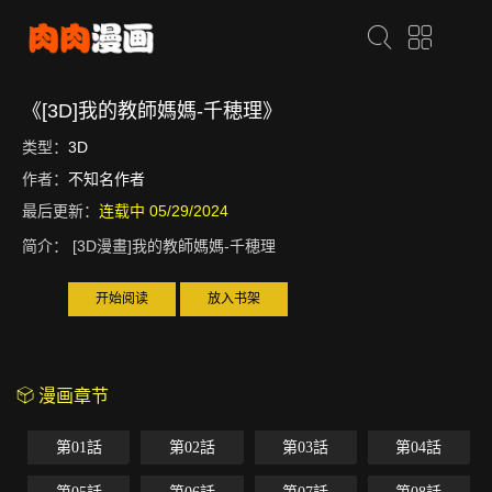
《[3D]我的教師媽媽-千穂理》
类型：
3D
作者：
不知名作者
最后更新：
连载中 05/29/2024
简介：
[3D漫畫]我的教師媽媽-千穂理
开始阅读
放入书架
漫画章节
第01話
第02話
第03話
第04話