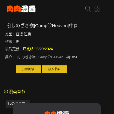
《[しのざき嶺]Camp♡Heaven[中]》
类型：
日漫
短篇
作者：
紳士
最后更新：
已完结 05/29/2024
简介：
[しのざき嶺] Camp♡Heaven [中]185P
开始阅读
放入书架
漫画章节
[しのざき嶺]Camp♡Heaven[中]