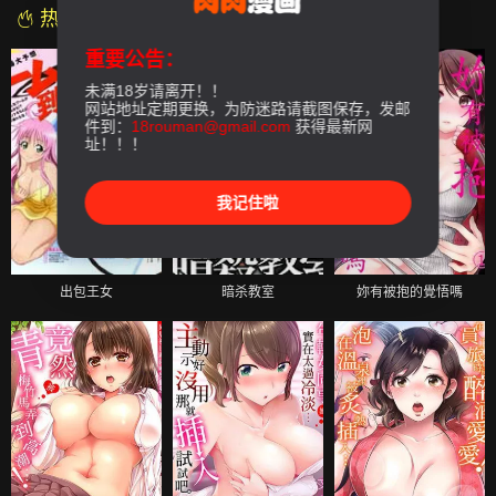
热门漫画
重要公告：
未满18岁请离开！！
网站地址定期更换，为防迷路请截图保存，发邮
件到：
18rouman@gmail.com
获得最新网
址！！！
我记住啦
出包王女
暗杀教室
妳有被抱的覺悟嗎