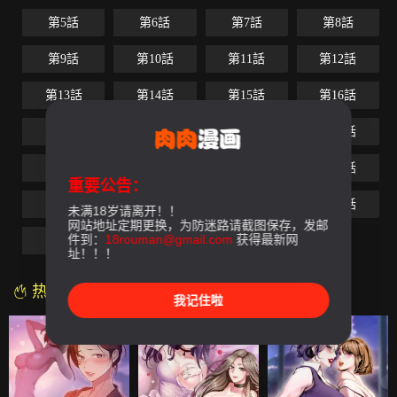
第5話
第6話
第7話
第8話
第9話
第10話
第11話
第12話
第13話
第14話
第15話
第16話
第17話
第18話
第19話
第20話
第21話
第22話
第23話
第24話
重要公告：
第25話
第26話
第27話
第28話
未满18岁请离开！！
网站地址定期更换，为防迷路请截图保存，发邮
件到：
18rouman@gmail.com
获得最新网
第29話
最終話
址！！！
热门漫画
我记住啦