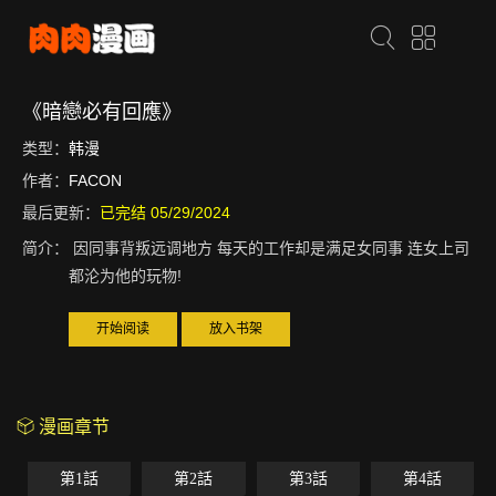
《暗戀必有回應》
类型：
韩漫
作者：
FACON
最后更新：
已完结 05/29/2024
简介：
因同事背叛远调地方 每天的工作却是满足女同事 连女上司
都沦为他的玩物!
开始阅读
放入书架
漫画章节
第1話
第2話
第3話
第4話