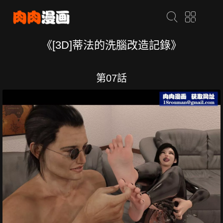
《[3D]蒂法的洗腦改造記錄》
第07話