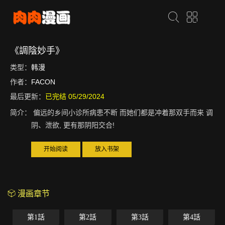
《調陰妙手》
类型：
韩漫
作者：
FACON
最后更新：
已完结 05/29/2024
简介：
偏远的乡间小诊所病患不断 而她们都是冲着那双手而来 调
阴、泄欲, 更有那阴阳交合!
开始阅读
放入书架
漫画章节
第1話
第2話
第3話
第4話