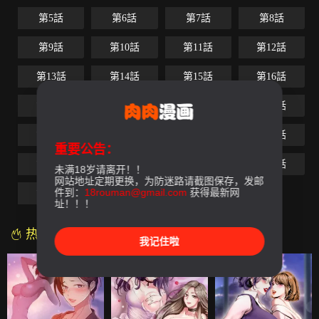
第5話
第6話
第7話
第8話
第9話
第10話
第11話
第12話
第13話
第14話
第15話
第16話
第17話
第18話
第19話
第20話
第21話
第22話
第23話
第24話
重要公告：
第25話
第26話
第27話
第28話
未满18岁请离开！！
网站地址定期更换，为防迷路请截图保存，发邮
件到：
18rouman@gmail.com
获得最新网
第29話
最終話
址！！！
热门漫画
我记住啦