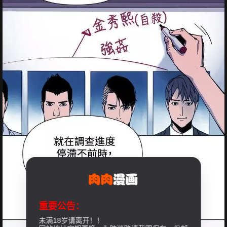
重要公告：
未满18岁请离开！！