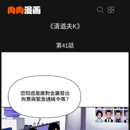
《清道夫K》
第41話