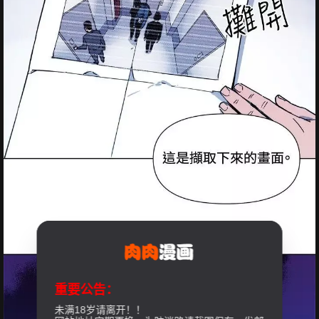
重要公告：
未满18岁请离开！！