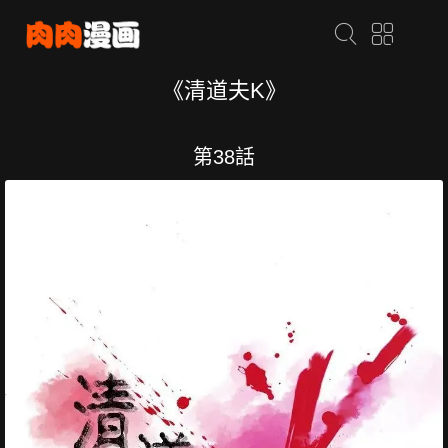
《清道夫K》
第38話