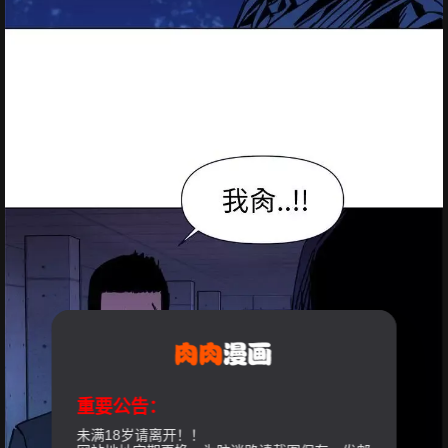
重要公告：
未满18岁请离开！！