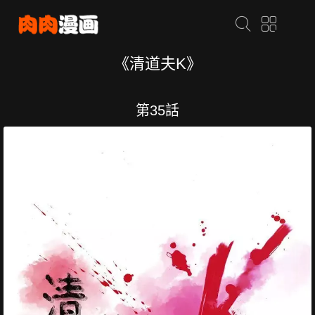
《清道夫K》
第35話