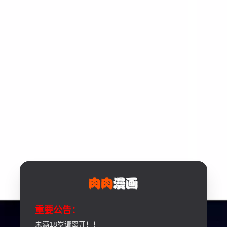
重要公告：
未满18岁请离开！！