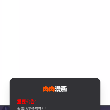
重要公告：
未满18岁请离开！！