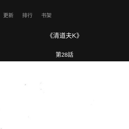
更新
排行
书架
《清道夫K》
第28話