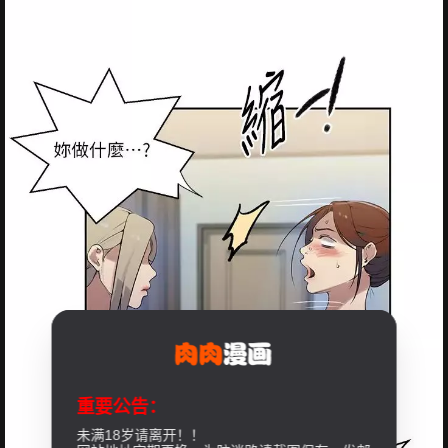
重要公告：
未满18岁请离开！！