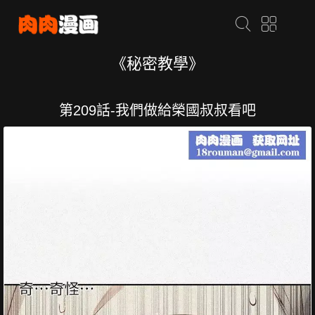
《秘密教學》
第209話-我們做給榮國叔叔看吧