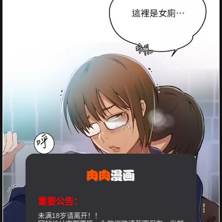
重要公告：
未满18岁请离开！！