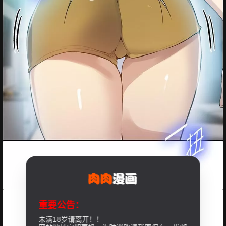
重要公告：
未满18岁请离开！！