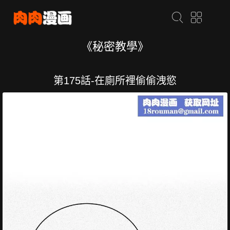
《秘密教學》
第175話-在廁所裡偷偷洩慾