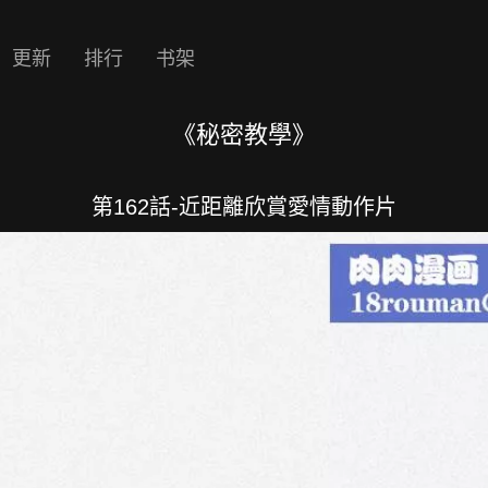
更新
排行
书架
《秘密教學》
第162話-近距離欣賞愛情動作片