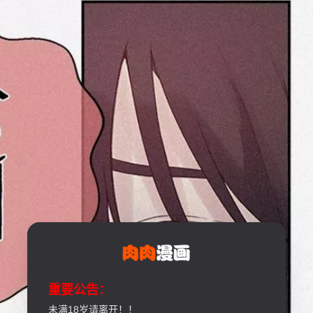
重要公告：
未满18岁请离开！！