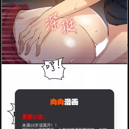
重要公告：
未满18岁请离开！！