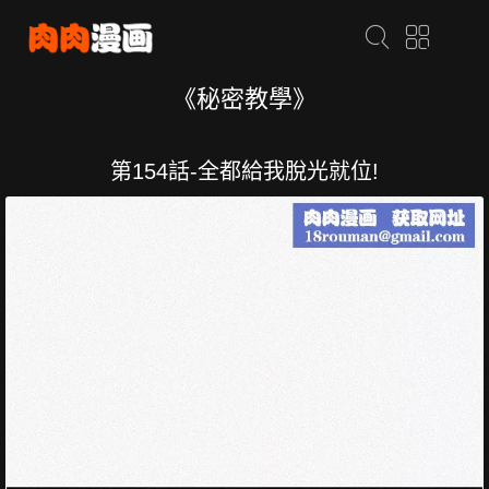
《秘密教學》
第154話-全都給我脫光就位!