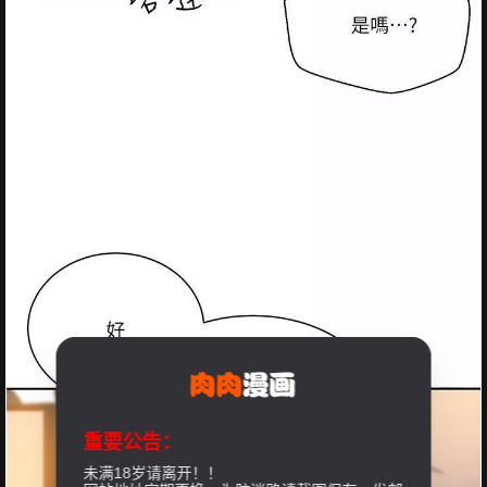
重要公告：
未满18岁请离开！！