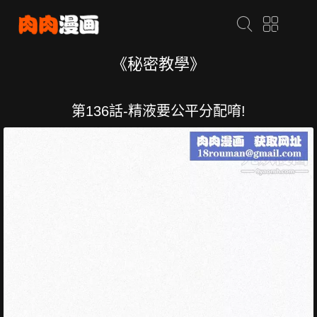
《秘密教學》
第136話-精液要公平分配唷!