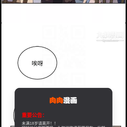
重要公告：
未满18岁请离开！！