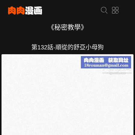
《秘密教學》
第132話-順從的舒亞小母狗