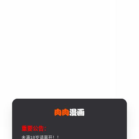
重要公告：
未满18岁请离开！！