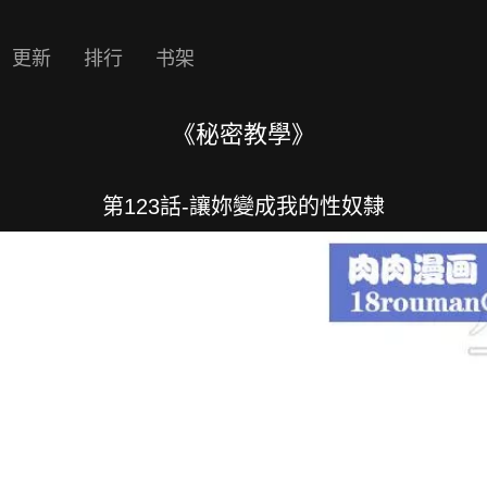
更新
排行
书架
《秘密教學》
第123話-讓妳變成我的性奴隸