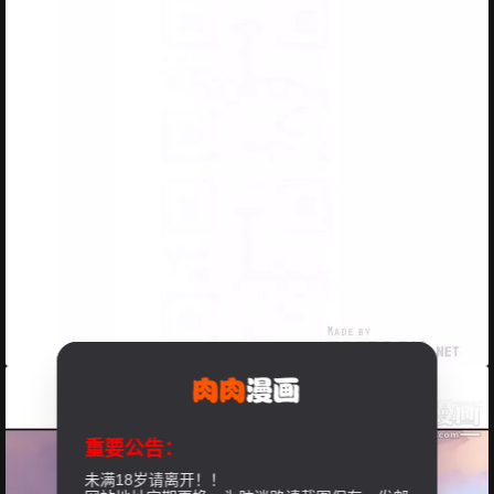
重要公告：
未满18岁请离开！！