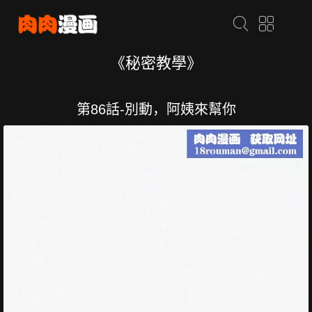
《秘密教學》
第86話-別動，阿姨來幫你