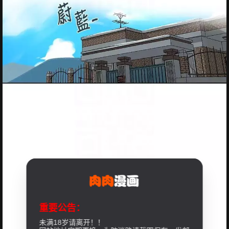
重要公告：
未满18岁请离开！！