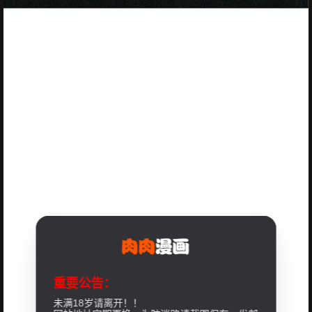
重要公告：
未满18岁请离开！！