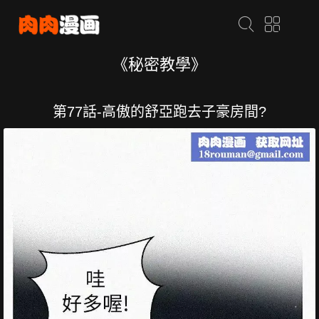
《秘密教學》
第77話-高傲的舒亞跑去子豪房間?