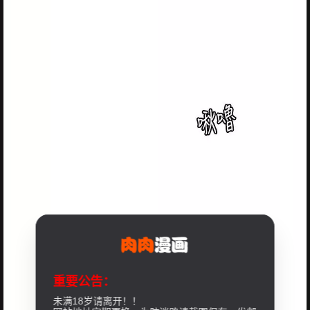
重要公告：
未满18岁请离开！！