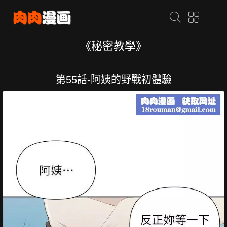
《秘密教學》
第55話-阿姨的野戰初體驗