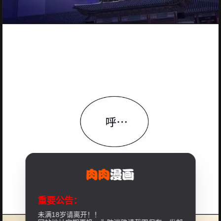
重要公告：
未满18岁请离开！！