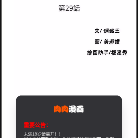
重要公告：
未满18岁请离开！！