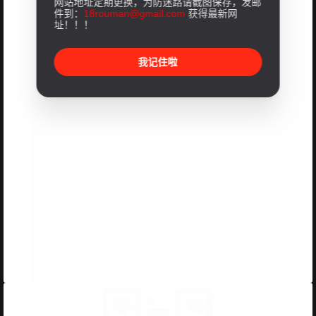
网站地址定期更换，为防迷路请截图保存，发邮
件到：
18rouman@gmail.com
获得最新网
址！！！
我记住啦