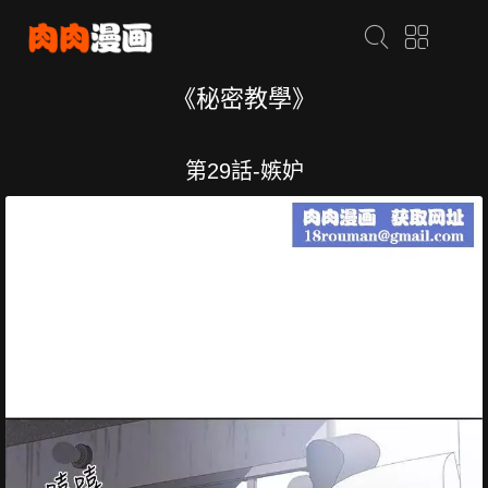
《秘密教學》
第29話-嫉妒