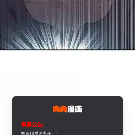
重要公告：
未满18岁请离开！！