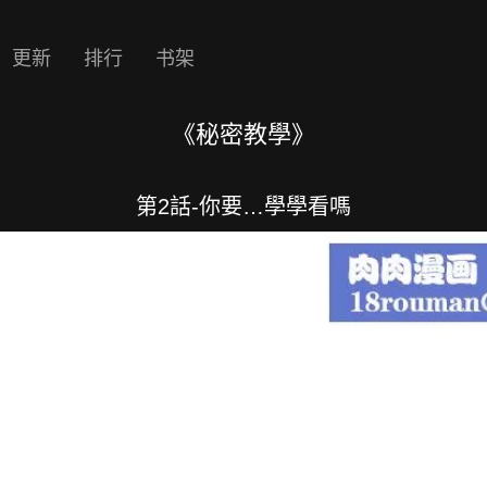
更新
排行
书架
《秘密教學》
第2話-你要…學學看嗎