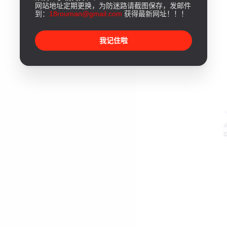
网站地址定期更换，为防迷路请截图保存，发邮件
到：
18rouman@gmail.com
获得最新网址！！！
我记住啦