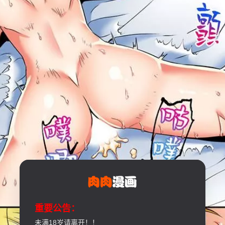
重要公告：
未满18岁请离开！！