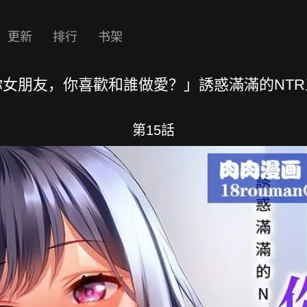
更新
排行
书架
你女朋友，你喜歡和誰做愛？」誘惑滿滿的NTR
第15話