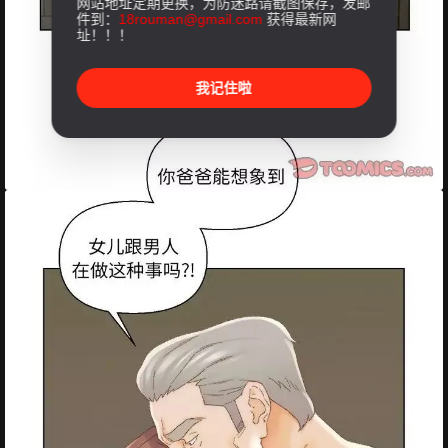
网站地址定期更换，为防迷路请截图保存，发邮
件到：
18rouman@gmail.com
获得最新网
址！！！
我记住啦