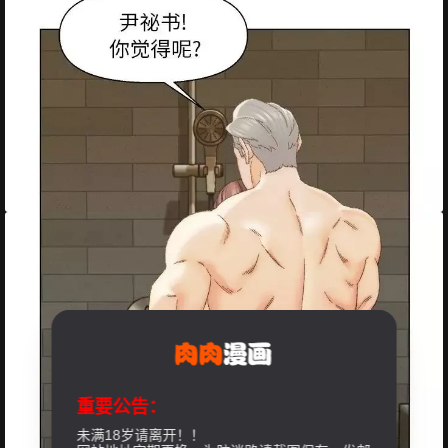
重要公告：
未满18岁请离开！！