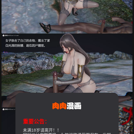
重要公告：
未满18岁请离开！！