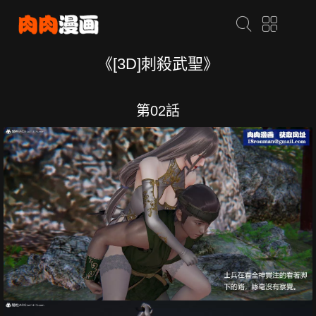
《[3D]刺殺武聖》
第02話