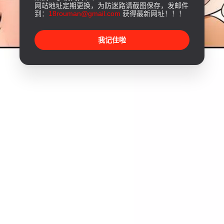
网站地址定期更换，为防迷路请截图保存，发邮件
到：
18rouman@gmail.com
获得最新网址！！！
我记住啦