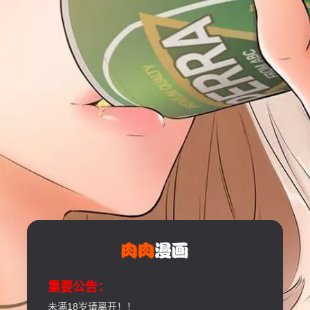
重要公告：
未满18岁请离开！！