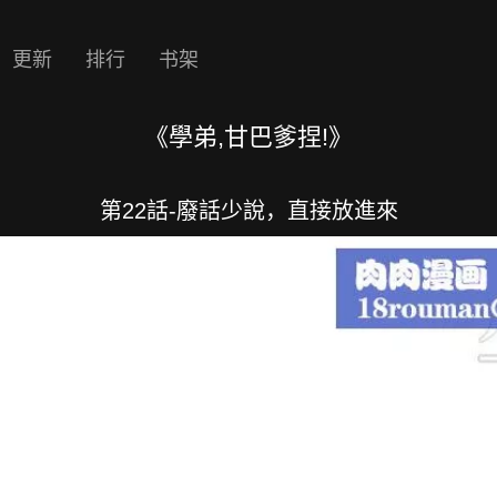
更新
排行
书架
《學弟,甘巴爹捏!》
第22話-廢話少說，直接放進來