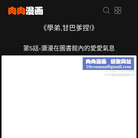
《學弟,甘巴爹捏!》
第5話-瀰漫在圖書館內的愛愛氣息