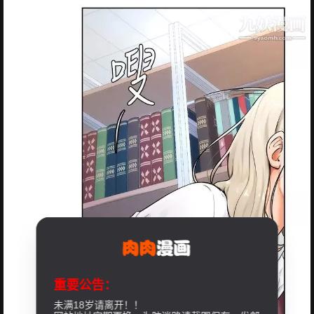
重要公告：
未满18岁请离开！！