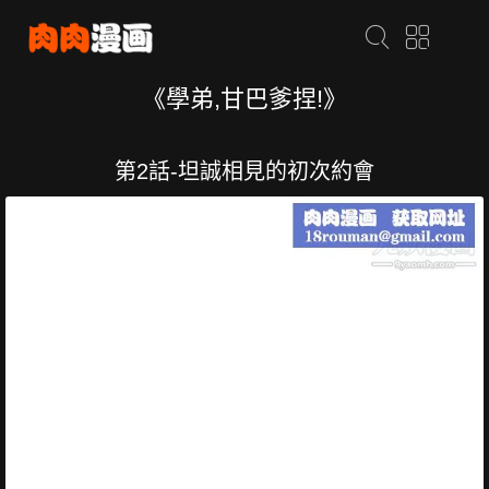
《學弟,甘巴爹捏!》
第2話-坦誠相見的初次約會