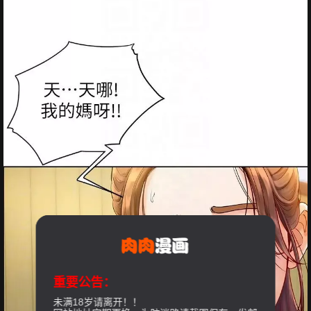
重要公告：
未满18岁请离开！！