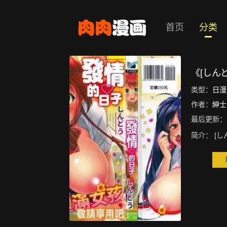
首页
分类
《[しん
类型：
日漫
作者：
紳士
最后更新：
简介：
[し