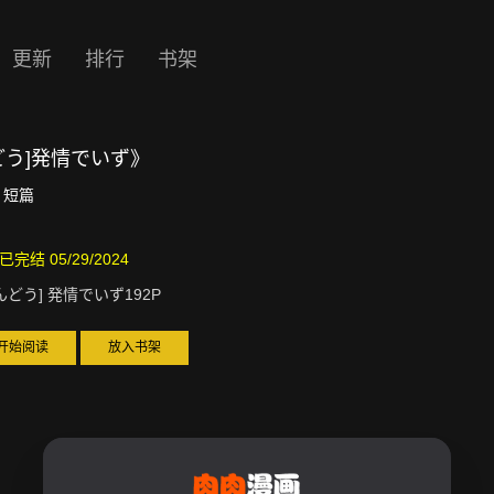
更新
排行
书架
どう]発情でいず》
短篇
已完结 05/29/2024
んどう] 発情でいず192P
开始阅读
放入书架