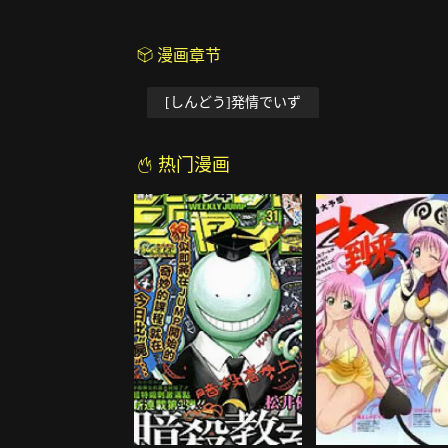
漫画章节
[しんどう]発情でいず
热门漫画