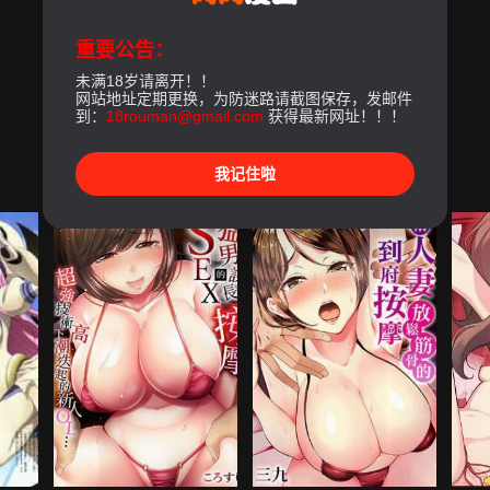
重要公告：
未满18岁请离开！！
网站地址定期更换，为防迷路请截图保存，发邮件
到：
18rouman@gmail.com
获得最新网址！！！
我记住啦