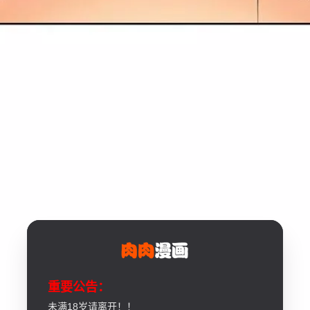
重要公告：
未满18岁请离开！！