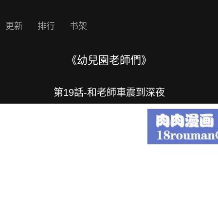
更新
排行
书架
《幼兒園老師們》
第19話-和老師車震到深夜