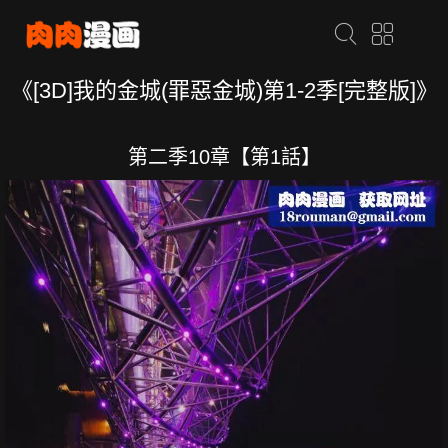
《[3D]我的金城(罪惡金城)第1-2季[完整版]》
第二季10章【第1話】