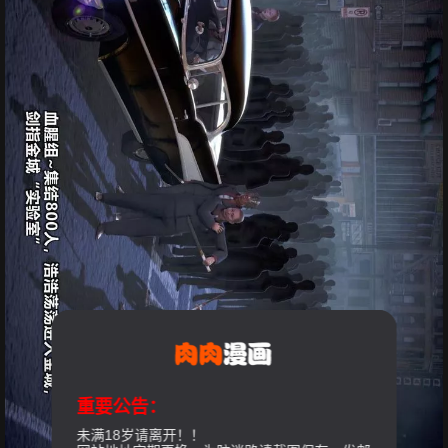
重要公告：
未满18岁请离开！！