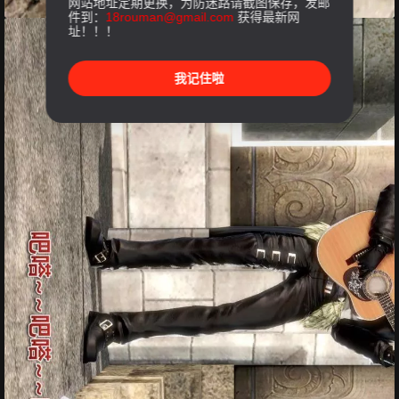
网站地址定期更换，为防迷路请截图保存，发邮
件到：
18rouman@gmail.com
获得最新网
址！！！
我记住啦