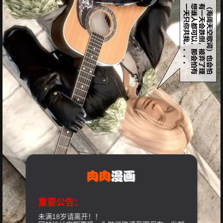
重要公告：
未满18岁请离开！！