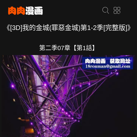
《[3D]我的金城(罪惡金城)第1-2季[完整版]》
第二季07章【第1話】