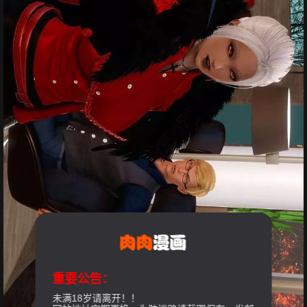
重要公告：
未满18岁请离开！！