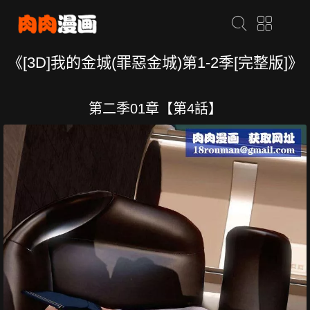
《[3D]我的金城(罪惡金城)第1-2季[完整版]》
第二季01章【第4話】