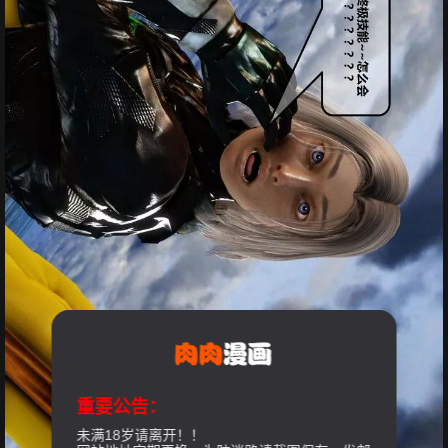
重要公告：
未满18岁请离开！！