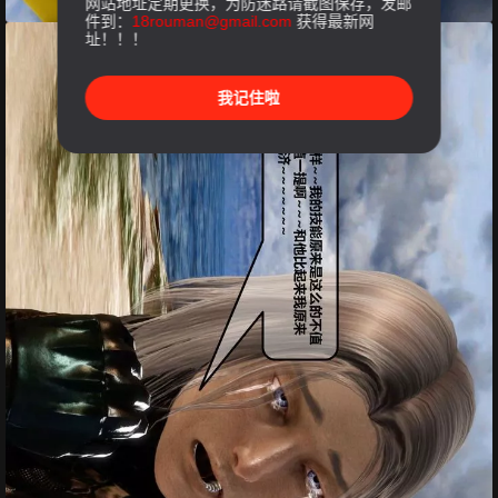
网站地址定期更换，为防迷路请截图保存，发邮
件到：
18rouman@gmail.com
获得最新网
址！！！
我记住啦