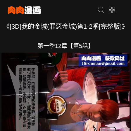
《[3D]我的金城(罪惡金城)第1-2季[完整版]》
第一季12章【第5話】