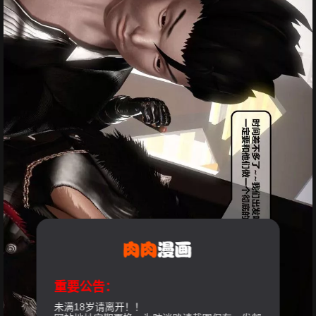
重要公告：
未满18岁请离开！！