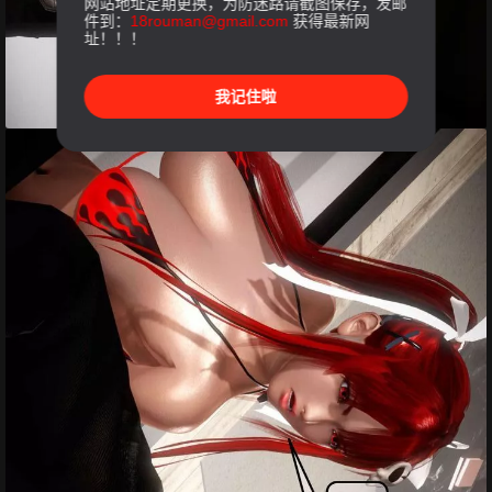
网站地址定期更换，为防迷路请截图保存，发邮
件到：
18rouman@gmail.com
获得最新网
址！！！
我记住啦