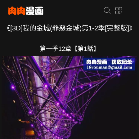
《[3D]我的金城(罪惡金城)第1-2季[完整版]》
第一季12章【第1話】