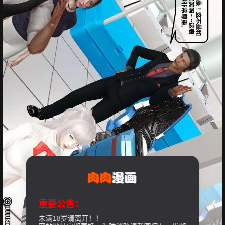
重要公告：
未满18岁请离开！！