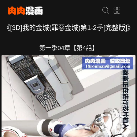
《[3D]我的金城(罪惡金城)第1-2季[完整版]》
第一季04章【第4話】