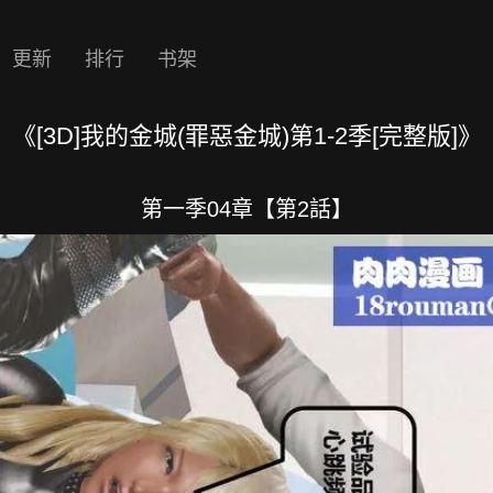
更新
排行
书架
《[3D]我的金城(罪惡金城)第1-2季[完整版]》
第一季04章【第2話】