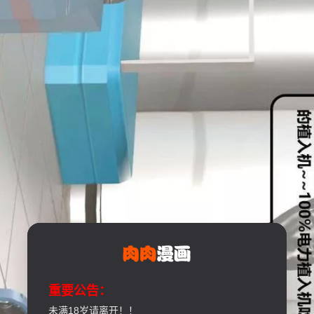
重要公告：
未满18岁请离开！！