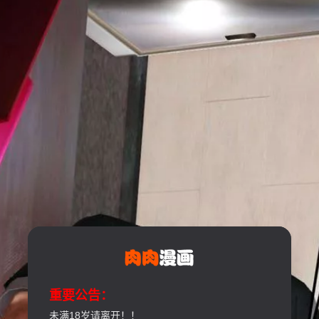
重要公告：
未满18岁请离开！！