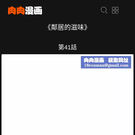
《鄰居的滋味》
第41話