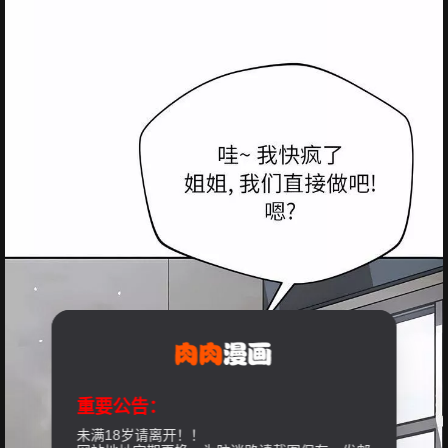
重要公告：
未满18岁请离开！！