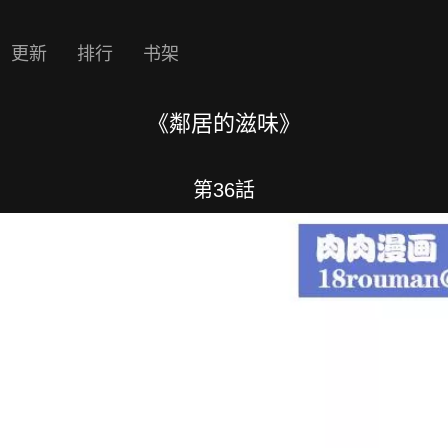
更新
排行
书架
《鄰居的滋味》
第36話