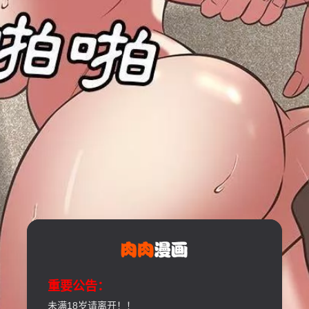
重要公告：
未满18岁请离开！！