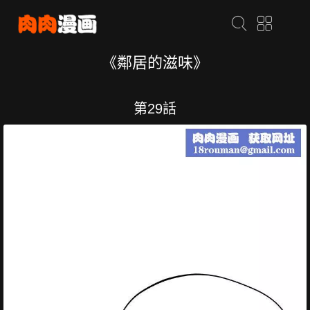
《鄰居的滋味》
第29話