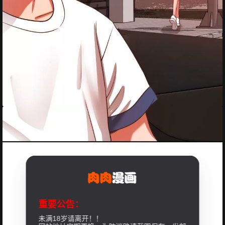
重要公告：
未满18岁请离开！！